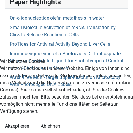
Paper Highlights
On-oligonucleotide olefin metathesis in water
Small-Molecule Activation of mRNA Translation by
Click-to-Release Reaction in Cells
ProTides for Antiviral Activity Beyond Liver Cells
Immunoengineering of a Photocaged 5´-triphosphate
Oligoribonucleotide Ligand for Spatiotemporal Control
Wir benutzen Cookies
of RIG-I Activation in Cancer
Wir nutzen Cookies auf unserer Website. Einige von ihnen sind
essenziell für den Betrieb der Seite, während andere uns helfen,
Wash-Free Multi-Target Super-Resolution Microscopy
diese Website und die Nutzererfahrung zu verbessern (Tracking
With Photocaged DNA Labels
Cookies). Sie können selbst entscheiden, ob Sie die Cookies
zulassen möchten. Bitte beachten Sie, dass bei einer Ablehnung
womöglich nicht mehr alle Funktionalitäten der Seite zur
Verfügung stehen.
Akzeptieren
Ablehnen